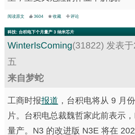
阅读原文
3604
收藏
评论
科技
:
台积电下个月量产 3 纳米芯片
WinterIsComing
(31822)
发表于2
五
来自梦蛇
工商时报
报道
，台积电将从 9 月
片。台积电总裁魏哲家此前表示，N3
量产。N3 的改进版 N3E 将在 