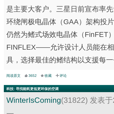
是主要大客户。三星日前宣布率先量
环绕闸极电晶体（GAA）架构投片
仍然为鳍式场效电晶体（FinFE
FINFLEX——允许设计人员能
具，选择最佳的鳍结构以支援每一
阅读原文
3652
收藏
评论
科技
:
寻找能耗更低更环保的空调
WinterIsComing
(31822)
发表于2
一