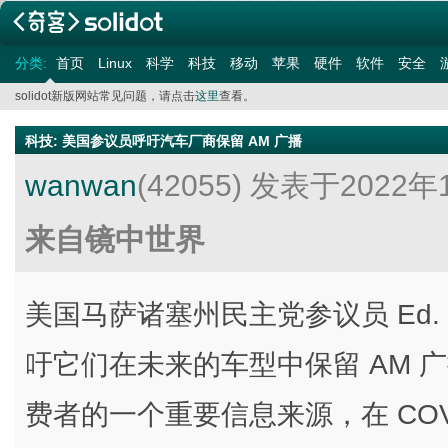
分类:
首页
Linux
科学
科技
移动
苹果
硬件
软件
安全
solidot新版网站常见问题，请点击
这里
查看。
科技
:
美国参议员呼吁汽车厂商保留 AM 广播
wanwan
(42055)
发表于2022年1
来自镜中世界
美国马萨诸塞州民主党参议员 Ed. M
吁它们在未来的车型中保留 AM 
费者的一个重要信息来源，在 COVI