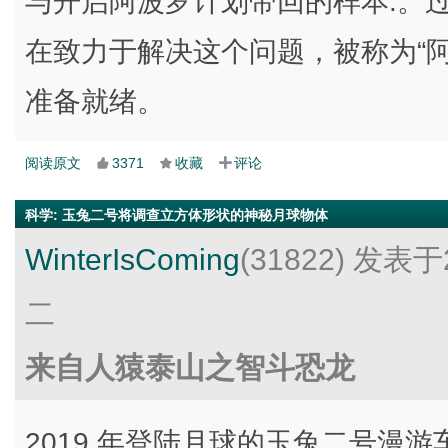
与开启阿波罗计划带回的样本.。过去
在致力于解决这个问题，被称为“
准备就绪。
阅读原文
3371
收藏
评论
科学
:
玉兔二号将调查立方体形状的神秘月球物体
WinterIsComing
(31822)
发表于2
二
来自人猿泰山之智斗恐龙
2019 年登陆月球的玉兔二号漫游