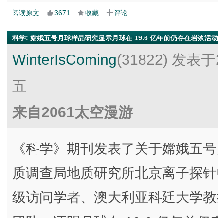
阅读原文
3671
收藏
评论
科学
:
嫦娥五号月球样品研究显示月球在 19.6 亿年前仍存在岩浆活动
WinterIsComing
(31822)
发表于2
五
来自2061太空漫游
《科学》期刊发表了关于嫦娥五号
质调查局地质研究所北京离子探针
级访问学者、澳大利亚科廷大学教授 Al