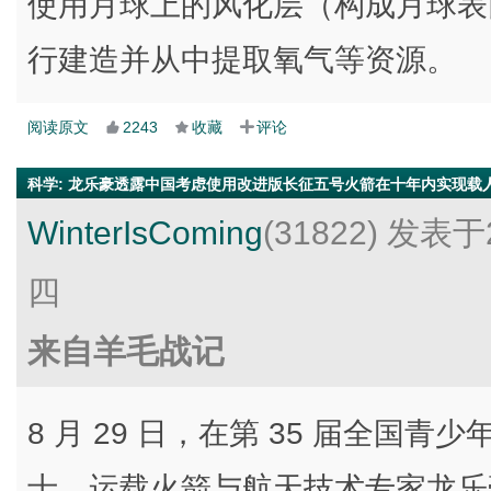
使用月球上的风化层（构成月球表
行建造并从中提取氧气等资源。
阅读原文
2243
收藏
评论
科学
:
龙乐豪透露中国考虑使用改进版长征五号火箭在十年内实现载
WinterIsComing
(31822)
发表于2
四
来自羊毛战记
8 月 29 日，在第 35 届全国
士、运载火箭与航天技术专家龙乐