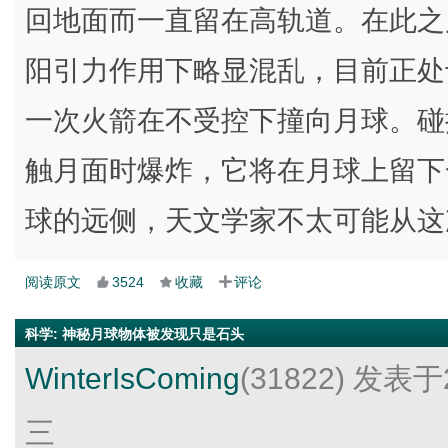
回地面而一直留在高轨道。在此之
阳引力作用下略显混乱，目前正处
一次火箭在不受控下撞向月球。碰撞
触月面时爆炸，它将在月球上留下
球的远侧，天文学家不太可能从这
阅读原文
3524
收藏
评论
科学
:
神秘月球物体被发现只是石头
WinterIsComing
(31822)
发表于2
三