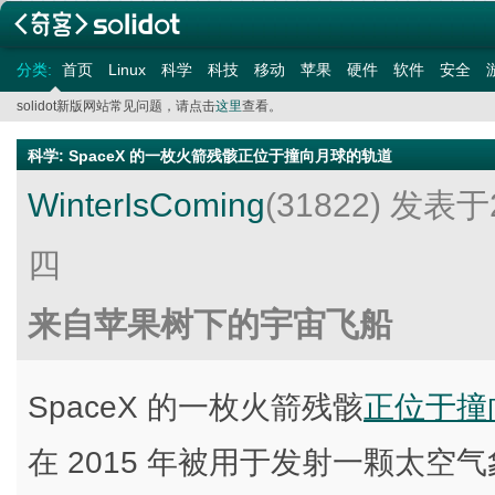
分类:
首页
Linux
科学
科技
移动
苹果
硬件
软件
安全
solidot新版网站常见问题，请点击
这里
查看。
科学
:
SpaceX 的一枚火箭残骸正位于撞向月球的轨道
WinterIsComing
(31822)
发表于2
四
来自苹果树下的宇宙飞船
SpaceX 的一枚火箭残骸
正位于撞
在 2015 年被用于发射一颗太