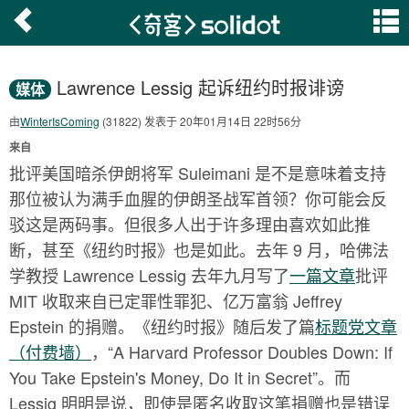
Lawrence Lessig 起诉纽约时报诽谤
媒体
由
WinterIsComing
(31822) 发表于 20年01月14日 22时56分
来自
批评美国暗杀伊朗将军 Suleimani 是不是意味着支持
那位被认为满手血腥的伊朗圣战军首领？你可能会反
驳这是两码事。但很多人出于许多理由喜欢如此推
断，甚至《纽约时报》也是如此。去年 9 月，哈佛法
学教授 Lawrence Lessig 去年九月写了
一篇文章
批评
MIT 收取来自已定罪性罪犯、亿万富翁 Jeffrey
Epstein 的捐赠。《纽约时报》随后发了篇
标题党文章
（付费墙）
，“A Harvard Professor Doubles Down: If
You Take Epstein's Money, Do It in Secret”。而
Lessig 明明是说，即使是匿名收取这笔捐赠也是错误