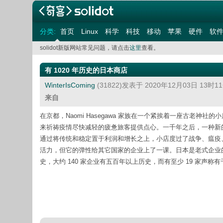
分类:
首页
Linux
科学
科技
移动
苹果
硬件
软
solidot新版网站常见问题，请点击
这里
查看。
有 1020 年历史的日本商店
WinterIsComing
(31822)发表于 2020年12月03日 13时
来自
在京都，Naomi Hasegawa 家族在一个紧挨着一座古老神社的
来祈祷疫情尽快减轻的疲惫旅客提供点心。一千年之后，一种新的疾
通过将传统和稳定置于利润和增长之上，小店度过了战争、瘟疫
活力，但它的弹性给其它国家的企业上了一课。日本是老式企业的超级
史，大约 140 家企业有五百年以上历史，而有至少 19 家声称