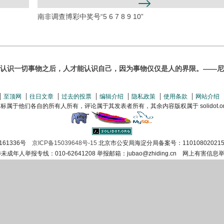
南非调查博彩中奖号“5 6 7 8 9 10”
认识一切事物之后，人才能认识自己，因为事物仅仅是人的界限。——尼
至顶网
往日文章
过去的投票
编辑介绍
隐私政策
使用条款
网站介绍
属于他们各自的所有人所有，评论属于其发表者所有，其余内容版权属于 solidot.org(
161336号
京ICP备15039648号-15
北京市公安局海淀分局备案号：110108020215
涉未成年人举报专线：010-62641208 举报邮箱：jubao@zhiding.cn 网上有害信