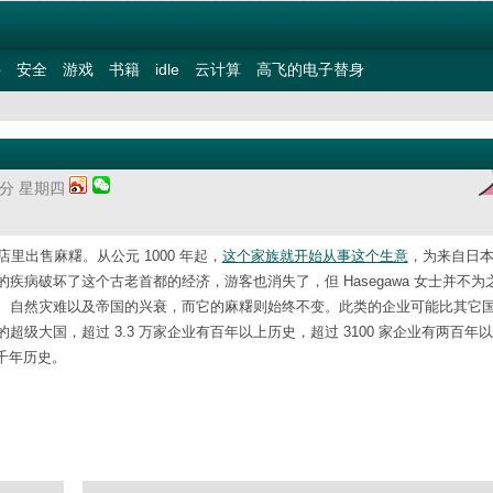
件
安全
游戏
书籍
idle
云计算
高飞的电子替身
11分 星期四
小店里出售麻糬。从公元 1000 年起，
这个家族就开始从事这个生意
，为来自日
病破坏了这个古老首都的经济，游客也消失了，但 Hasegawa 女士并不为
、自然灾难以及帝国的兴衰，而它的麻糬则始终不变。此类的企业可能比其它
大国，超过 3.3 万家企业有百年以上历史，超过 3100 家企业有两百年
有千年历史。