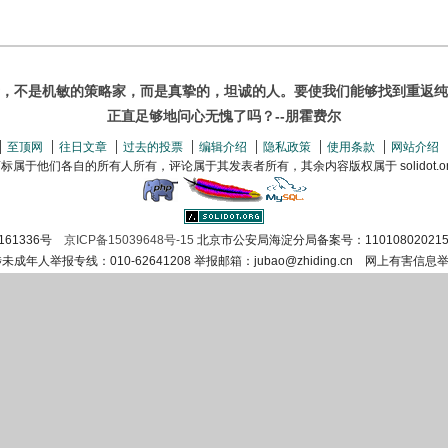
，不是机敏的策略家，而是真挚的，坦诚的人。要使我们能够找到重返纯
正直足够地问心无愧了吗？--朋霍费尔
至顶网
往日文章
过去的投票
编辑介绍
隐私政策
使用条款
网站介绍
属于他们各自的所有人所有，评论属于其发表者所有，其余内容版权属于 solidot.org(
161336号
京ICP备15039648号-15
北京市公安局海淀分局备案号：110108020215
涉未成年人举报专线：010-62641208 举报邮箱：jubao@zhiding.cn 网上有害信