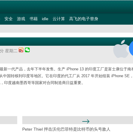
件
安全
游戏
书籍
idle
云计算
高飞的电子替身
52分 星期二
iPhone 最新一代产品，去年下半年发售。生产 iPhone 13 的印度工厂是富士康位于
从中国转移到印度等地区。它在印度的代工厂从 2017 年开始组装 iPhone SE，i
化，印度越南墨西哥等国家对合同制造商日益重要。
Peter Thiel 抨击沃伦巴菲特是比特币的头号敌人