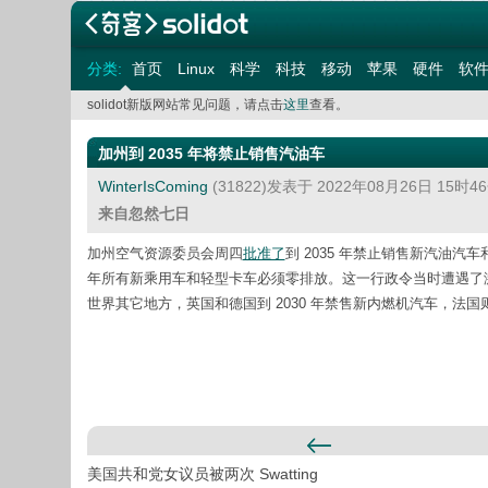
分类:
首页
Linux
科学
科技
移动
苹果
硬件
软
solidot新版网站常见问题，请点击
这里
查看。
加州到 2035 年将禁止销售汽油车
WinterIsComing
(31822)发表于 2022年08月26日 15时
来自忽然七日
加州空气资源委员会周四
批准了
到 2035 年禁止销售新汽油汽车和
年所有新乘用车和轻型卡车必须零排放。这一行政令当时遭遇了
世界其它地方，英国和德国到 2030 年禁售新内燃机汽车，法国则
美国共和党女议员被两次 Swatting