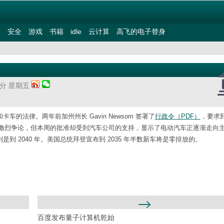
件
安全
游戏
书籍
idle
云计算
高飞的电子替身
46分 星期五
卡车的法律。两年前加州州长 Gavin Newsom 签署了
行政令（PDF）
，要求到 
激烈争论，但本周的批准却受到汽车公司的支持，显示了电动汽车正逐渐走向
是到 2040 年。美国总统拜登宣布到 2035 年半数新车将是零排放的。
百度发布量子计算机乾始