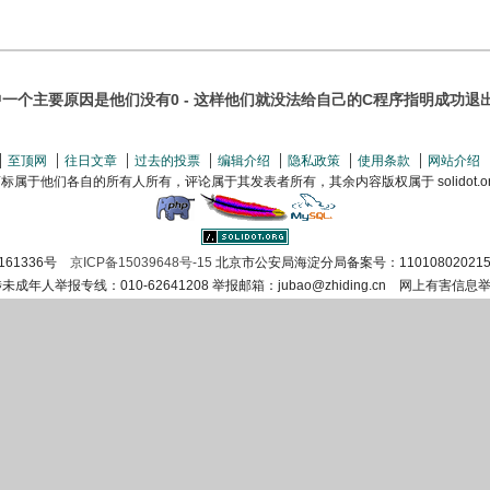
个主要原因是他们没有0 - 这样他们就没法给自己的C程序指明成功退出的路--R
至顶网
往日文章
过去的投票
编辑介绍
隐私政策
使用条款
网站介绍
属于他们各自的所有人所有，评论属于其发表者所有，其余内容版权属于 solidot.org(
161336号
京ICP备15039648号-15
北京市公安局海淀分局备案号：110108020215
涉未成年人举报专线：010-62641208 举报邮箱：jubao@zhiding.cn 网上有害信