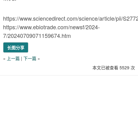
https://www.sciencedirect.com/science/article/pii/S2
https://www.ebiotrade.com/newsf/2024-
7/20240709071159674.htm
长图分享
«
上一篇
|
下一篇
»
本文已被查看 5529 次