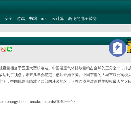
件
安全
游戏
书籍
idle
云计算
高飞的电子替身
三
机容量相当于五座大型核电站。中国温室气体排放量约占全球的三分之一，排
放达到了顶点，未来几年会稳定，然后开始下降。中国东部的大城市以公寓楼
空间，中国规划者瞄准了西部的沙漠地区，正在沙漠里建造世界规模最大的太
able-energy-boom-breaks-records/104086640