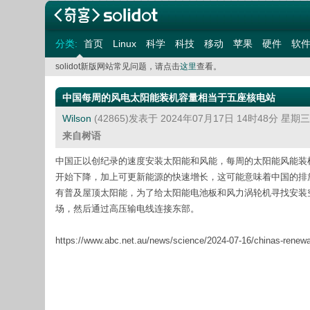
分类:
首页
Linux
科学
科技
移动
苹果
硬件
软
solidot新版网站常见问题，请点击
这里
查看。
中国每周的风电太阳能装机容量相当于五座核电站
Wilson
(42865)发表于 2024年07月17日 14时48分 星期
来自树语
中国正以创纪录的速度安装太阳能和风能，每周的太阳能风能装
开始下降，加上可更新能源的快速增长，这可能意味着中国的排
有普及屋顶太阳能，为了给太阳能电池板和风力涡轮机寻找安装
场，然后通过高压输电线连接东部。
https://www.abc.net.au/news/science/2024-07-16/chinas-renew