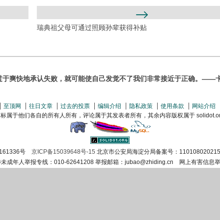
瑞典祖父母可通过照顾孙辈获得补贴
过于爽快地承认失败，就可能使自己发觉不了我们非常接近于正确。——卡
至顶网
往日文章
过去的投票
编辑介绍
隐私政策
使用条款
网站介绍
属于他们各自的所有人所有，评论属于其发表者所有，其余内容版权属于 solidot.org(
161336号
京ICP备15039648号-15
北京市公安局海淀分局备案号：110108020215
涉未成年人举报专线：010-62641208 举报邮箱：jubao@zhiding.cn 网上有害信