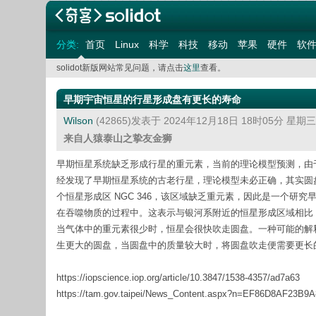
分类:
首页
Linux
科学
科技
移动
苹果
硬件
软
solidot新版网站常见问题，请点击
这里
查看。
早期宇宙恒星的行星形成盘有更长的寿命
Wilson
(42865)发表于 2024年12月18日 18时05分 星期
来自人猿泰山之挚友金狮
早期恒星系统缺乏形成行星的重元素，当前的理论模型预测，由
经发现了早期恒星系统的古老行星，理论模型未必正确，其实圆
个恒星形成区 NGC 346，该区域缺乏重元素，因此是一个
在吞噬物质的过程中。这表示与银河系附近的恒星形成区域相比
当气体中的重元素很少时，恒星会很快吹走圆盘。一种可能的解
生更大的圆盘，当圆盘中的质量较大时，将圆盘吹走便需要更长
https://iopscience.iop.org/article/10.3847/1538-4357/ad7a63
https://tam.gov.taipei/News_Content.aspx?n=EF86D8AF