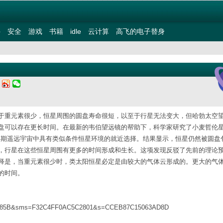
件
安全
游戏
书籍
idle
云计算
高飞的电子替身
三
于重元素很少，恒星周围的圆盘寿命很短，以至于行星无法变大，但哈勃太空
盘可以存在更长时间。在最新的韦伯望远镜的帮助下，科学家研究了小麦哲伦
研究早期遥远宇宙中具有类似条件恒星环境的就近选择。结果显示，恒星仍然被圆盘
，行星在这些恒星周围有更多的时间形成和生长。这项发现反驳了先前的理论
释是，当重元素很少时，类太阳恒星必定是由较大的气体云形成的。更大的气
的时间。
23B9A85B&sms=F32C4FF0AC5C2801&s=CCEB87C15063AD8D