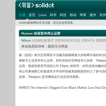
分类:
首页
Linux
科学
科技
移动
苹果
硬件
软
solidot新版网站常见问题，请点击
这里
查看。
Huione 担保宣布停止运营
Wilson
(42865)发表于 2025年05月15日 12时47分 星期
来自纳尼亚传奇：能言马与男孩
被《连线》称为互联网至今涉嫌洗钱规模最大的暗网市场好旺担保（Haowang 
量账号之后宣布停止运营。好旺担保在官网发布公告称，Telegram 
运营。根据加密货币追踪公司 Elliptic 的研究，好旺担保涉嫌
母公司柬埔寨汇旺集团本月早些时候被美国财政部列入了参与洗钱活动的黑
担保，Telegram 是否继续会打击还有待观察。
WIRED:The Internet’s Biggest-Ever Black Market Just Shut D