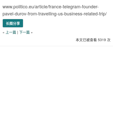
www.politico.eu/article/france-telegram-founder-
pavel-durov-from-travelling-us-business-related-trip/
长图分享
«
上一篇
|
下一篇
»
本文已被查看 5319 次