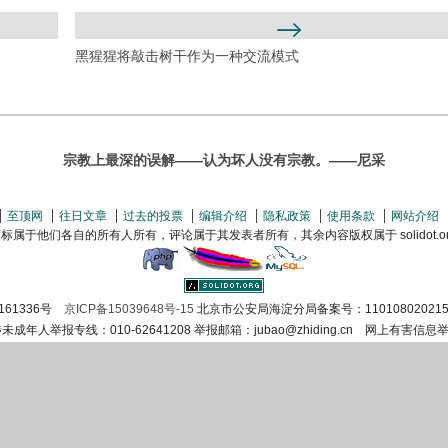
黑猩猩将敲击树干作为一种交流模式
宗教上最深的误解——认为坏人没有宗教。——尼采
至顶网
往日文章
过去的投票
编辑介绍
隐私政策
使用条款
网站介绍
属于他们各自的所有人所有，评论属于其发表者所有，其余内容版权属于 solidot.org(
161336号
京ICP备15039648号-15
北京市公安局海淀分局备案号：110108020215
涉未成年人举报专线：010-62641208 举报邮箱：jubao@zhiding.cn 网上有害信