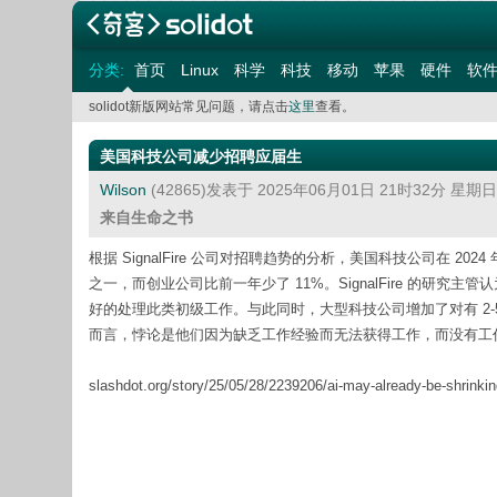
分类:
首页
Linux
科学
科技
移动
苹果
硬件
软
solidot新版网站常见问题，请点击
这里
查看。
美国科技公司减少招聘应届生
Wilson
(42865)发表于 2025年06月01日 21时32分 星期
来自生命之书
根据 SignalFire 公司对招聘趋势的分析，美国科技公司在 20
之一，而创业公司比前一年少了 11%。SignalFire 的研究
好的处理此类初级工作。与此同时，大型科技公司增加了对有 2-
而言，悖论是他们因为缺乏工作经验而无法获得工作，而没有工
slashdot.org/story/25/05/28/2239206/ai-may-already-be-shrinkin