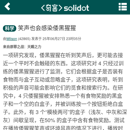
笑声也会感染倭黑猩猩
科学
由
Wilson
(42865) 发表于 25年06月27日 23时05分
来自原罪之战：天赐之力
一项研究发现，倭黑猩猩在听到笑声后，更可能去接
近一个平时不会触碰的东西。这项研究对 4 只经过训
练的倭黑猩猩进行了监测，它们会根据盒子是否装有
食物而与盒子互动或忽略盒子，这项研究表明，听到
积极的声音可能会影响它们的觅食和搜索行为。在研
究中，4 只倭猩猩被安排熟悉一个有食物奖励的黑盒
子和一个空的白盒子，并被训练按一个按钮拒绝白盒
子。此外，有 3 个“模棱两可”的盒子（浅灰、中灰和深
灰）间歇呈现，在50% 的盒子中含有食物奖励。测试
在播放倭猩猩笑声或环境风声的情况下进行，播放时