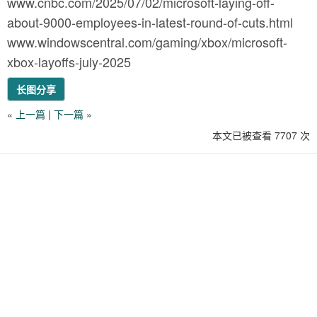
www.cnbc.com/2025/07/02/microsoft-laying-off-
about-9000-employees-in-latest-round-of-cuts.html
www.windowscentral.com/gaming/xbox/microsoft-
xbox-layoffs-july-2025
长图分享
«
上一篇
|
下一篇
»
本文已被查看 7707 次