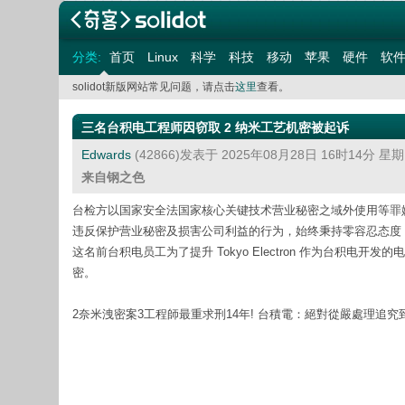
分类:
首页
Linux
科学
科技
移动
苹果
硬件
软
solidot新版网站常见问题，请点击
这里
查看。
三名台积电工程师因窃取 2 纳米工艺机密被起诉
Edwards
(42866)发表于 2025年08月28日 16时14分 星
来自钢之色
台检方以国家安全法国家核心关键技术营业秘密之域外使用等罪嫌，
违反保护营业秘密及损害公司利益的行为，始终秉持零容忍态度，绝对从
这名前台积电员工为了提升 Tokyo Electron 作为台积
密。
2奈米洩密案3工程師最重求刑14年! 台積電：絕對從嚴處理追究