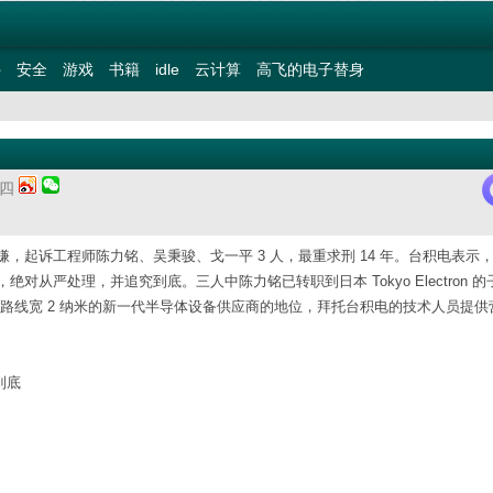
件
安全
游戏
书籍
idle
云计算
高飞的电子替身
期四
起诉工程师陈力铭、吴秉骏、戈一平 3 人，最重求刑 14 年。台积电表示
严处理，并追究到底。三人中陈力铭已转职到日本 Tokyo Electron 的
电开发的电路线宽 2 纳米的新一代半导体设备供应商的地位，拜托台积电的技术人员提
到底