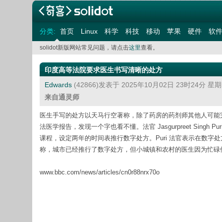
分类:
首页
Linux
科学
科技
移动
苹果
硬件
软
solidot新版网站常见问题，请点击
这里
查看。
印度高等法院要求医生书写清晰的处方
Edwards
(42866)发表于 2025年10月02日 23时24分 星
来自通灵师
医生手写的处方以天马行空著称，除了药房的药剂师其他人可能
法医学报告，发现一个字也看不懂。法官 Jasgurpreet Sin
课程，设定两年的时间表推行数字处方。Puri 法官表示在数字处方实
称，城市已经推行了数字处方，但小城镇和农村的医生因为忙碌
www.bbc.com/news/articles/cn0r88nrx70o