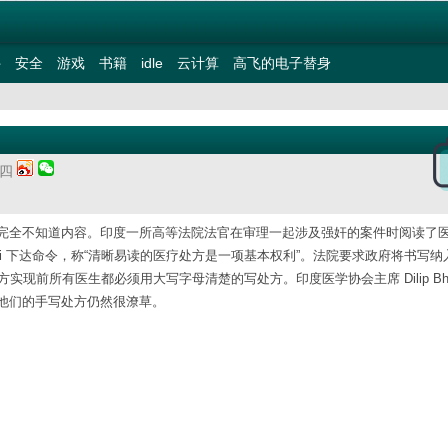
件
安全
游戏
书籍
idle
云计算
高飞的电子替身
期四
完全不知道内容。印度一所高等法院法官在审理一起涉及强奸的案件时阅读了
gh Puri 下达命令，称“清晰易读的医疗处方是一项基本权利”。法院要求政府将书写
现前所有医生都必须用大写字母清楚的写处方。印度医学协会主席 Dilip Bhanu
他们的手写处方仍然很潦草。