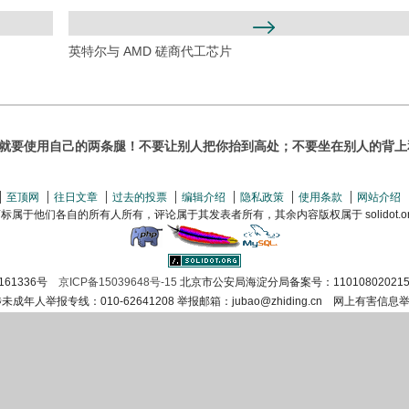
英特尔与 AMD 磋商代工芯片
要使用自己的两条腿！不要让别人把你抬到高处；不要坐在别人的背上和头上。
至顶网
往日文章
过去的投票
编辑介绍
隐私政策
使用条款
网站介绍
属于他们各自的所有人所有，评论属于其发表者所有，其余内容版权属于 solidot.org(
161336号
京ICP备15039648号-15
北京市公安局海淀分局备案号：110108020215
涉未成年人举报专线：010-62641208 举报邮箱：jubao@zhiding.cn 网上有害信