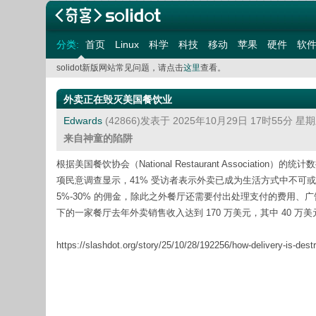
分类:
首页
Linux
科学
科技
移动
苹果
硬件
软
solidot新版网站常见问题，请点击
这里
查看。
外卖正在毁灭美国餐饮业
Edwards
(42866)发表于 2025年10月29日 17时55分 星
来自神童的陷阱
根据美国餐饮协会（National Restaurant Associat
项民意调查显示，41% 受访者表示外卖已成为生活方式中不可
5%-30% 的佣金，除此之外餐厅还需要付出处理支付的费用、广告
下的一家餐厅去年外卖销售收入达到 170 万美元，其中 40 万
https://slashdot.org/story/25/10/28/192256/how-delivery-is-dest