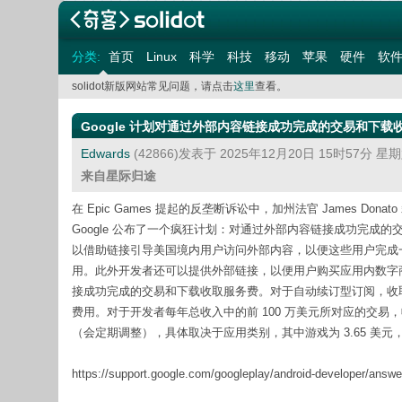
分类:
首页
Linux
科学
科技
移动
苹果
硬件
软
solidot新版网站常见问题，请点击
这里
查看。
Google 计划对通过外部内容链接成功完成的交易和下载收取
Edwards
(42866)发表于 2025年12月20日 15时57分 星
来自星际归途
在 Epic Games 提起的反垄断诉讼中，加州法官 James Donat
Google 公布了一个疯狂计划：对通过外部内容链接成功完成的交易和下
以借助链接引导美国境内用户访问外部内容，以便这些用户完成一些操
用。此外开发者还可以提供外部链接，以便用户购买应用内数字商品，
接成功完成的交易和下载收取服务费。对于自动续订型订阅，收取交
费用。对于开发者每年总收入中的前 100 万美元所对应的交易
（会定期调整），具体取决于应用类别，其中游戏为 3.65 美元，而
https://support.google.com/googleplay/android-developer/an