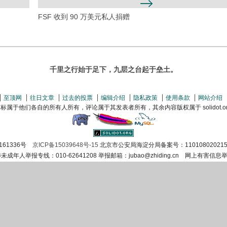
FSF 收到 90 万美元私人捐赠
千里之行始于足下，九层之台起于垒土。
至顶网
往日文章
过去的投票
编辑介绍
隐私政策
使用条款
网站介绍
属于他们各自的所有人所有，评论属于其发表者所有，其余内容版权属于 solidot.org(
161336号
京ICP备15039648号-15
北京市公安局海淀分局备案号：110108020215
涉未成年人举报专线：010-62641208 举报邮箱：jubao@zhiding.cn 网上有害信