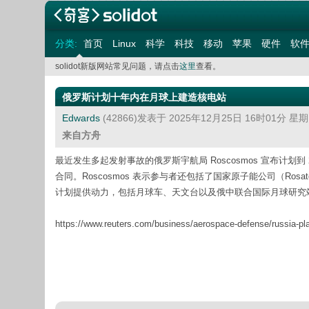
分类:
首页
Linux
科学
科技
移动
苹果
硬件
软
solidot新版网站常见问题，请点击
这里
查看。
俄罗斯计划十年内在月球上建造核电站
Edwards
(42866)发表于 2025年12月25日 16时01分 星
来自方舟
最近发生多起发射事故的俄罗斯宇航局 Roscosmos 宣布计划到 203
合同。Roscosmos 表示参与者还包括了国家原子能公司（Rosatom）
计划提供动力，包括月球车、天文台以及俄中联合国际月球研究站（Russian-Chi
https://www.reuters.com/business/aerospace-defense/russia-pl