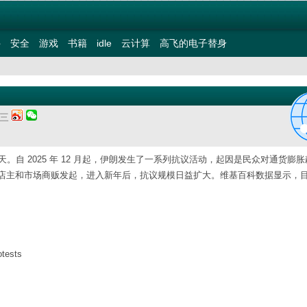
件
安全
游戏
书籍
idle
云计算
高飞的电子替身
期三
伊朗全国断网六天。自 2025 年 12 月起，伊朗发生了一系列抗议活动，起因是民众对通货膨
店主和市场商贩发起，进入新年后，抗议规模日益扩大。维基百科数据显示，
otests