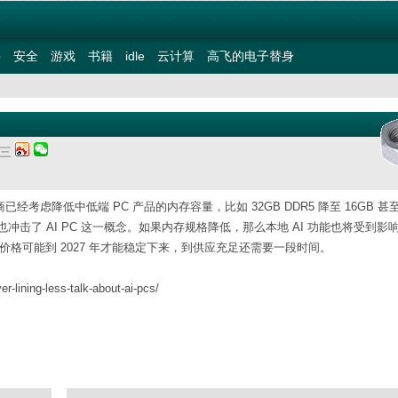
件
安全
游戏
书籍
idle
云计算
高飞的电子替身
期三
经考虑降低中低端 PC 产品的内存容量，比如 32GB DDR5 降至 16GB 甚至
击了 AI PC 这一概念。如果内存规格降低，那么本地 AI 功能也将受到影
 认为内存价格可能到 2027 年才能稳定下来，到供应充足还需要一段时间。
r-lining-less-talk-about-ai-pcs/