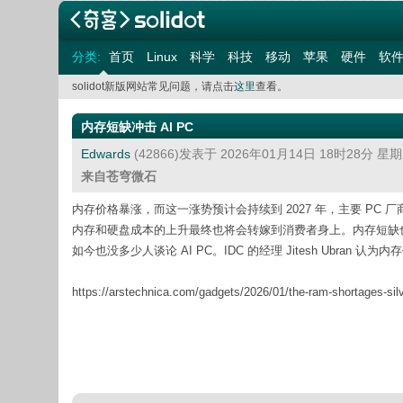
分类:
首页
Linux
科学
科技
移动
苹果
硬件
软
solidot新版网站常见问题，请点击
这里
查看。
内存短缺冲击 AI PC
Edwards
(42866)发表于 2026年01月14日 18时28分 星
来自苍穹微石
内存价格暴涨，而这一涨势预计会持续到 2027 年，主要 PC 厂商已
内存和硬盘成本的上升最终也将会转嫁到消费者身上。内存短缺也冲
如今也没多少人谈论 AI PC。IDC 的经理 Jitesh Ubran
https://arstechnica.com/gadgets/2026/01/the-ram-shortages-silve