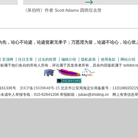
《呆伯特》作者 Scott Adams 因癌症去世
为先，论心不论迹，论迹贫家无孝子；万恶淫为首，论迹不论心，论心世
至顶网
往日文章
过去的投票
编辑介绍
隐私政策
使用条款
网站介绍
属于他们各自的所有人所有，评论属于其发表者所有，其余内容版权属于 solidot.org(
161336号
京ICP备15039648号-15
北京市公安局海淀分局备案号：110108020215
涉未成年人举报专线：010-62641208 举报邮箱：jubao@zhiding.cn 网上有害信