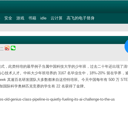
件
安全
游戏
书籍
idle
云计算
高飞的电子替身
期二
教模式，此类特培的最早例子当属中国科技大学的少年班，过去二十年还出现了清
术人才。中科大少年班培养的 3167 名毕业生中，18%-20% 留在学界，逾 
ek 其逾百名研发团队大多数都来自这些特培班。今天中国每年有 500 万 STE
 名参加国际科学奥林匹克竞赛的学生有 22 名获得了金牌。
old-genius-class-pipeline-is-quietly-fueling-its-ai-challenge-to-the-us