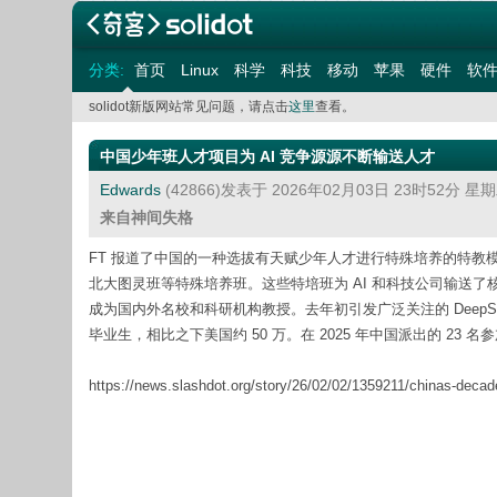
分类:
首页
Linux
科学
科技
移动
苹果
硬件
软
solidot新版网站常见问题，请点击
这里
查看。
中国少年班人才项目为 AI 竞争源源不断输送人才
Edwards
(42866)发表于 2026年02月03日 23时52分 星
来自神间失格
FT 报道了中国的一种选拔有天赋少年人才进行特殊培养的特
北大图灵班等特殊培养班。这些特培班为 AI 和科技公司输送了核心技
成为国内外名校和科研机构教授。去年初引发广泛关注的 DeepSe
毕业生，相比之下美国约 50 万。在 2025 年中国派出的 23
https://news.slashdot.org/story/26/02/02/1359211/chinas-decades-