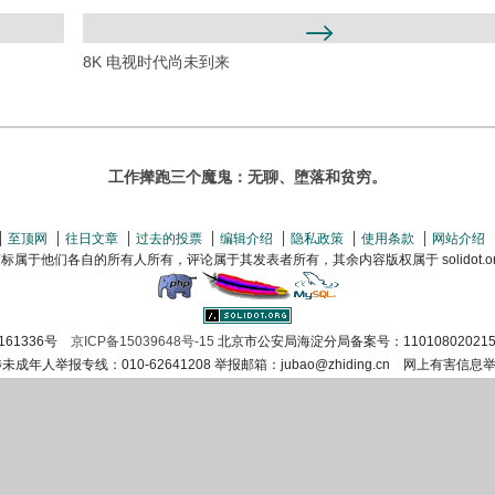
8K 电视时代尚未到来
工作撵跑三个魔鬼：无聊、堕落和贫穷。
至顶网
往日文章
过去的投票
编辑介绍
隐私政策
使用条款
网站介绍
属于他们各自的所有人所有，评论属于其发表者所有，其余内容版权属于 solidot.org(
161336号
京ICP备15039648号-15
北京市公安局海淀分局备案号：110108020215
涉未成年人举报专线：010-62641208 举报邮箱：jubao@zhiding.cn 网上有害信