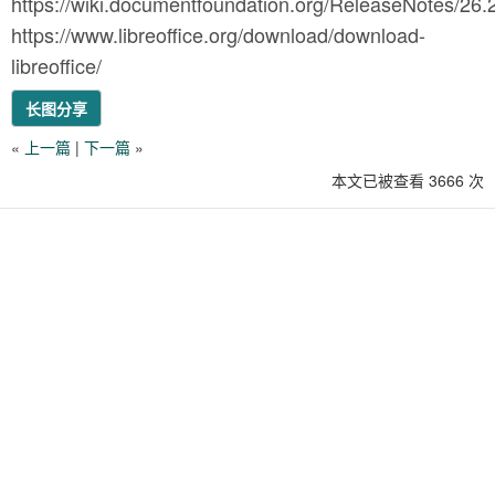
https://wiki.documentfoundation.org/ReleaseNotes/26.
https://www.libreoffice.org/download/download-
libreoffice/
长图分享
«
上一篇
|
下一篇
»
本文已被查看 3666 次