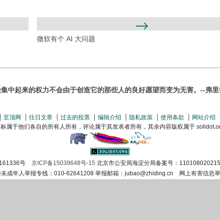
微软有个 AI 大问题
经集中起来的权力不会由于创造它的那些人的良好愿望而变为无害。--弗里
至顶网
往日文章
过去的投票
编辑介绍
隐私政策
使用条款
网站介绍
属于他们各自的所有人所有，评论属于其发表者所有，其余内容版权属于 solidot.org(
161336号
京ICP备15039648号-15
北京市公安局海淀分局备案号：110108020215
涉未成年人举报专线：010-62641208 举报邮箱：jubao@zhiding.cn 网上有害信