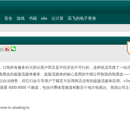
件
安全
游戏
书籍
idle
云计算
高飞的电子替身
期四
，订阅所有服务对大部分用户而言是不经济也不可行的，这种状况导致了一站
电视盒的盗版流媒体服务。盗版流媒体的核心是两款中国公司制造的电视盒—
因此可以合法销售，但它们会引导用户下载官方应用商店没有的盗版流媒体应用。vSee
用允许用户观看 6000-8000 个频道，包括付费体育频道和数百个地方电视台。美国公司
one-is-stealing-tv