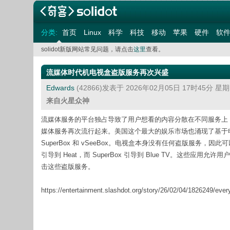
分类:
首页
Linux
科学
科技
移动
苹果
硬件
软
solidot新版网站常见问题，请点击
这里
查看。
流媒体时代机电视盒盗版服务再次兴盛
Edwards
(42866)发表于 2026年02月05日 17时45分 星
来自火星众神
流媒体服务的平台独占导致了用户想看的内容分散在不同服务上
媒体服务再次流行起来。美国这个最大的娱乐市场也涌现了基于
SuperBox 和 vSeeBox。电视盒本身没有任何盗版服务，
引导到 Heat，而 SuperBox 引导到 Blue TV。这些应
击这些盗版服务。
https://entertainment.slashdot.org/story/26/02/04/1826249/every