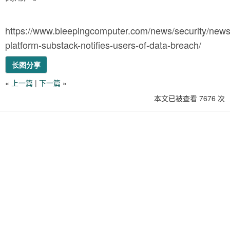
https://www.bleepingcomputer.com/news/security/newsl
platform-substack-notifies-users-of-data-breach/
长图分享
«
上一篇
|
下一篇
»
本文已被查看 7676 次