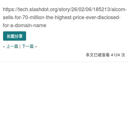
https://tech.slashdot.org/story/26/02/06/185213/aicom-
sells-for-70-million-the-highest-price-ever-disclosed-
for-a-domain-name
长图分享
«
上一篇
|
下一篇
»
本文已被查看 4124 次