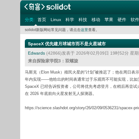
分类:
首页
Linux
科学
科技
移动
苹果
硬件
软
solidot新版网站常见问题，请点击
这里
查看。
SpaceX 优先建月球城市而不是火星城市
Edwards
(42866)发表于 2026年02月09日 19时52分 星
来自探险家学院3：双螺旋
马斯克（Elon Musk）殖民火星的“计划”被推迟了；他在周日
年内实现——他给出的时间表通常过于乐观而不可能实现，比如
SpaceX 已经告诉投资者，公司将优先考虑登月，在稍后再尝试
在 2026 年底前向火星发射无人探测器。
https://science.slashdot.org/story/26/02/09/0536231/spacex-prio