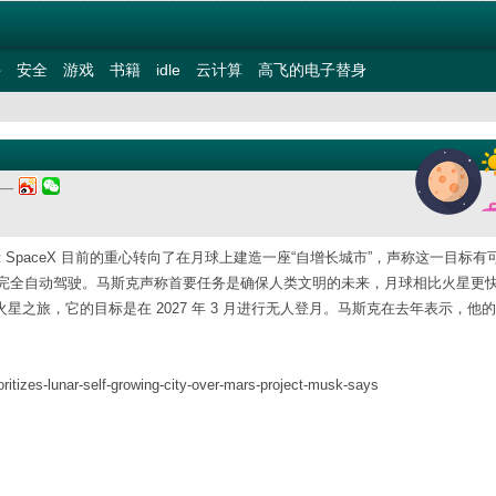
件
安全
游戏
书籍
idle
云计算
高飞的电子替身
期一
表示 SpaceX 目前的重心转向了在月球上建造一座“自增长城市”，声称这一目标有
完全自动驾驶。马斯克声称首要任务是确保人类文明的未来，月球相比火星更
火星之旅，它的目标是在 2027 年 3 月进行无人登月。马斯克在去年表示，他
ritizes-lunar-self-growing-city-over-mars-project-musk-says