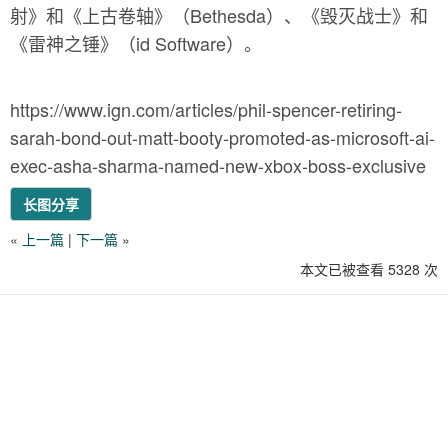
射》和《上古卷轴》（Bethesda）、《毁灭战士》和
《雷神之锤》（id Software）。
https://www.ign.com/articles/phil-spencer-retiring-
sarah-bond-out-matt-booty-promoted-as-microsoft-ai-
exec-asha-sharma-named-new-xbox-boss-exclusive
长图分享
«
上一篇
|
下一篇
»
本文已被查看 5328 次