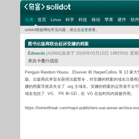
分类:
首页
Linux
科学
科技
移动
苹果
硬件
软
solidot新版网站常见问题，请点击
这里
查看。
图书出版商联合起诉安娜的档案
Edwards
(42866)发表于 2026年03月10日 18时59分 星
来自卡叠什战役
Penguin Random House、Elsevier 和 HarperColl
版。出版商此举旨在获得法庭禁令，对安娜的档案的域名注册商施压
娜的档案导致其失去了 .org 主域名。安娜的档案的运营者
域名包括了 .VG、.PK 和.GD，但 .VG 在短时间内就被停用。
https://torrentfreak.com/major-publishers-sue-annas-archive-ove