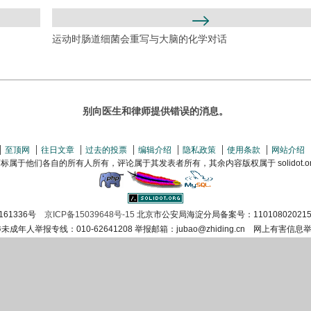
运动时肠道细菌会重写与大脑的化学对话
别向医生和律师提供错误的消息。
至顶网
往日文章
过去的投票
编辑介绍
隐私政策
使用条款
网站介绍
属于他们各自的所有人所有，评论属于其发表者所有，其余内容版权属于 solidot.org(
161336号
京ICP备15039648号-15
北京市公安局海淀分局备案号：110108020215
涉未成年人举报专线：010-62641208 举报邮箱：jubao@zhiding.cn 网上有害信