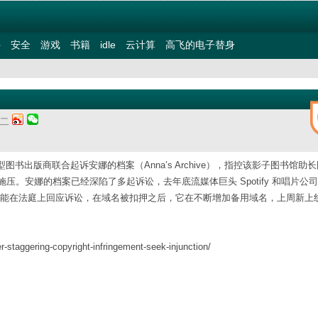
件
安全
游戏
书籍
idle
云计算
高飞的电子替身
期二
ins 等 13 家大型图书出版商联合起诉安娜的档案（Anna’s Archive），指控该影子图书馆
。安娜的档案已经深陷了多起诉讼，去年底流媒体巨头 Spotify 和唱片公
不太可能在法庭上回应诉讼，在域名被扣押之后，它在不断增加备用域名，上周新上
r-staggering-copyright-infringement-seek-injunction/