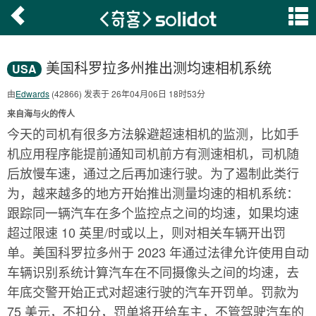
美国科罗拉多州推出测均速相机系统
USA
由
Edwards
(42866) 发表于 26年04月06日 18时53分
来自海与火的传人
今天的司机有很多方法躲避超速相机的监测，比如手
机应用程序能提前通知司机前方有测速相机，司机随
后放慢车速，通过之后再加速行驶。为了遏制此类行
为，越来越多的地方开始推出测量均速的相机系统：
跟踪同一辆汽车在多个监控点之间的均速，如果均速
超过限速 10 英里/时或以上，则对相关车辆开出罚
单。美国科罗拉多州于 2023 年通过法律允许使用自动
车辆识别系统计算汽车在不同摄像头之间的均速，去
年底交警开始正式对超速行驶的汽车开罚单。罚款为
75 美元，不扣分，罚单将开给车主，不管驾驶汽车的