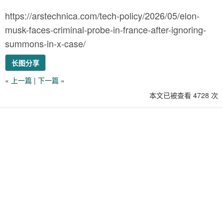
https://arstechnica.com/tech-policy/2026/05/elon-
musk-faces-criminal-probe-in-france-after-ignoring-
summons-in-x-case/
长图分享
«
上一篇
|
下一篇
»
本文已被查看 4728 次