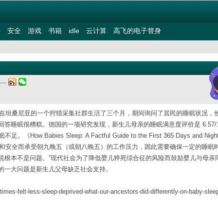
件
安全
游戏
书籍
idle
云计算
高飞的电子替身
期一
son 在坦桑尼亚的一个狩猎采集社群生活了三个月，期间询问了居民的睡眠状况，
睡眠很糟糕。德国的一项研究发现，新生儿母亲的睡眠满意度评价是 6.57/1
es Sleep: A Factful Guide to the First 365 Days and Nig
正常工作和安全而承受朝九晚五（或朝八晚五）的工作压力，因此需要确保一定的睡眠
说根本不是问题。”现代社会为了降低婴儿猝死综合征的风险而鼓励婴儿与母亲
的一大问题是新生儿父母缺乏社会支持。
times-felt-less-sleep-deprived-what-our-ancestors-did-differently-on-baby-slee