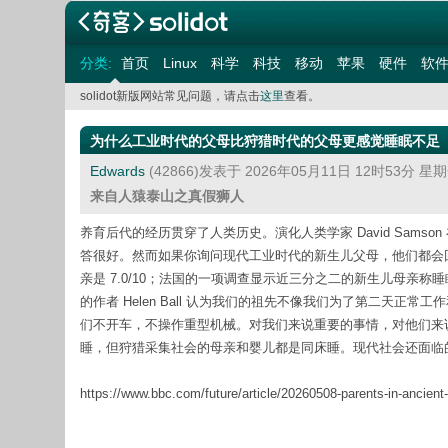
分类:
首页
Linux
科学
科技
移动
苹果
硬件
软
solidot新版网站常见问题，请点击
这里
查看。
为什么工业时代的父母比狩猎时代的父母更感觉睡眠不足
Edwards
(42866)发表于 2026年05月11日 12时53分 星
来自人猿泰山之真假狮人
养育后代的经历贯穿了人类历史。演化人类学家 David Sam
答很好。然而如果你询问现代工业时代的新生儿父母，他们都会回答
亲是 7.0/10；法国的一项调查显示近三分之二的新生儿母亲称睡眠不足。《How Babi
的作者 Helen Ball 认为我们的祖先不像我们为了第二天
们不开车，不操作重型机械。对我们来说重要的事情，对他们来
睡，但狩猎采集社会的母亲和婴儿都是同床睡。现代社会还面临
https://www.bbc.com/future/article/20260508-parents-in-ancient-