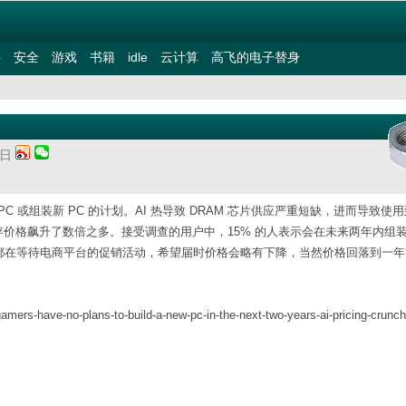
件
安全
游戏
书籍
idle
云计算
高飞的电子替身
期日
PC 或组装新 PC 的计划。AI 热导致 DRAM 芯片供应严重短缺，进而导致使用
中内存价格飙升了数倍之多。接受调查的用户中，15% 的人表示会在未来两年内组装
很多人都在等待电商平台的促销活动，希望届时价格会略有下降，当然价格回落到一
mers-have-no-plans-to-build-a-new-pc-in-the-next-two-years-ai-pricing-crunc