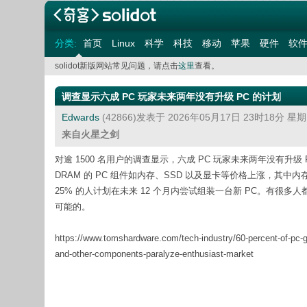
分类:
首页
Linux
科学
科技
移动
苹果
硬件
软
solidot新版网站常见问题，请点击
这里
查看。
调查显示六成 PC 玩家未来两年没有升级 PC 的计划
Edwards
(42866)发表于 2026年05月17日 23时18分 星
来自火星之剑
对逾 1500 名用户的调查显示，六成 PC 玩家未来两年没有升级 
DRAM 的 PC 组件如内存、SSD 以及显卡等价格上涨，其
25% 的人计划在未来 12 个月内尝试组装一台新 PC。有
可能的。
https://www.tomshardware.com/tech-industry/60-percent-of-pc-ga
and-other-components-paralyze-enthusiast-market