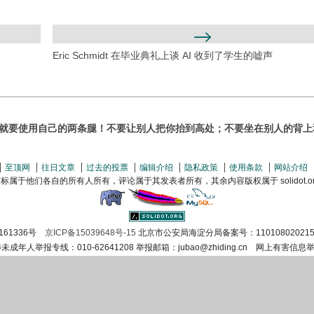
Eric Sc​​hmidt 在毕业典礼上谈 AI 收到了学生的嘘声
要使用自己的两条腿！不要让别人把你抬到高处；不要坐在别人的背上和头上。
至顶网
往日文章
过去的投票
编辑介绍
隐私政策
使用条款
网站介绍
属于他们各自的所有人所有，评论属于其发表者所有，其余内容版权属于 solidot.org(
161336号
京ICP备15039648号-15
北京市公安局海淀分局备案号：110108020215
涉未成年人举报专线：010-62641208 举报邮箱：jubao@zhiding.cn 网上有害信