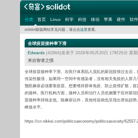
分类:
首页
Linux
科学
科技
移动
苹果
硬件
软
solidot新版网站常见问题，请点击
这里
查看。
全球疫苗接种率下滑
Edwards
(42866)发表于 2026年05月20日 17时25分 星
来自智者之惧
全球疫苗接种率下滑。在医疗体系陷入混乱的新冠疫情过去后，疫苗
传染性极强，如果同一空间中有感染者，没有相关免疫的人群几乎
预防麻疹必须要靠疫苗。想要维持群体免疫、防止疫情扩散，疫苗
的接种。医疗机构方面，接种人员和治疗人员也侧重于应对新冠
苗接种率持续走低。除麻疹以外，其他传染病也呈现出类似趋势。2
峰值水平。
https://cn.nikkei.com/politicsaeconomy/politicsasociety/62557-