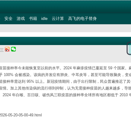
件
安全
游戏
书籍
idle
云计算
高飞的电子替身
期三
接种率今未能恢复至以前的水平。2024 年麻疹疫情已蔓延至 59 个国家。
 100% 会被感染。该病的并发症有肺炎、中耳炎等，甚至可能导致脑炎，变
接种率需达到 95% 以上。新冠疫情期间，由于出行限制，民众普遍推迟了其
疫情。加上其他传染病的流行得到抑制，认为无需接种疫苗的人越来越多，导
024 年白喉、百日咳、破伤风三联疫苗的接种率全球所有地区都低于 2010 
2026-05-20-05-00-49.html