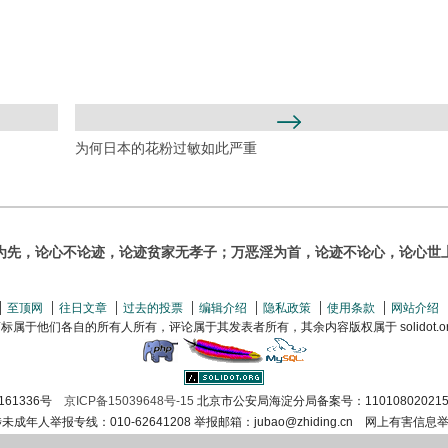
为何日本的花粉过敏如此严重
为先，论心不论迹，论迹贫家无孝子；万恶淫为首，论迹不论心，论心世
至顶网
往日文章
过去的投票
编辑介绍
隐私政策
使用条款
网站介绍
属于他们各自的所有人所有，评论属于其发表者所有，其余内容版权属于 solidot.org(
161336号
京ICP备15039648号-15
北京市公安局海淀分局备案号：110108020215
涉未成年人举报专线：010-62641208 举报邮箱：jubao@zhiding.cn 网上有害信