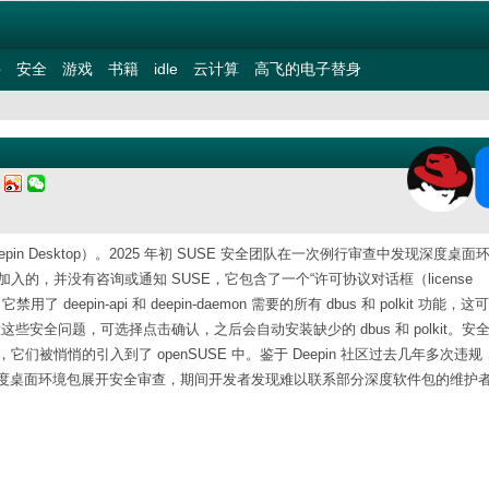
件
安全
游戏
书籍
idle
云计算
高飞的电子替身
三
epin Desktop）。2025 年初 SUSE 安全团队在一次例行审查中发现深度桌面
1 年 4 月加入的，并没有咨询或通知 SUSE，它包含了一个“许可协议对话框（license
禁用了 deepin-api 和 deepin-daemon 需要的所有 dbus 和 polkit 功能，
在意这些安全问题，可选择点击确认，之后会自动安装缺少的 dbus 和 polkit。安
，它们被悄悄的引入到了 openSUSE 中。鉴于 Deepin 社区过去几年多次违规
a 项目随后也对深度桌面环境包展开安全审查，期间开发者发现难以联系部分深度软件包的维护