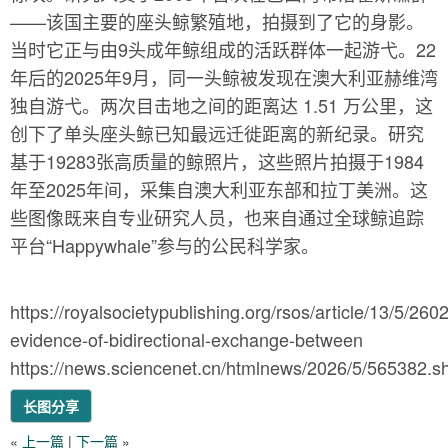
——该国主要的座头鲸繁殖地，拍摄到了它的身影。
当时它正与由9头成年鲸组成的活跃群体一起游弋。22
年后的2025年9月，同一头鲸被发现在澳大利亚赫维湾
独自游弋。两次目击地之间的距离达 1.51 万公里，这
创下了单头座头鲸已知最远迁徙距离的新纪录。研究
基于19283张高质量的鲸照片，这些照片拍摄于1984
年至2025年间，采集自澳大利亚东部和拉丁美洲。这
些图像既来自专业研究人员，也来自通过全球鲸追踪
平台“Happywhale”参与的公民科学家。
https://royalsocietypublishing.org/rsos/article/13/5/260
evidence-of-bidirectional-exchange-between
https://news.sciencenet.cn/htmlnews/2026/5/565382.s
长图分享
«
上一篇
|
下一篇
»