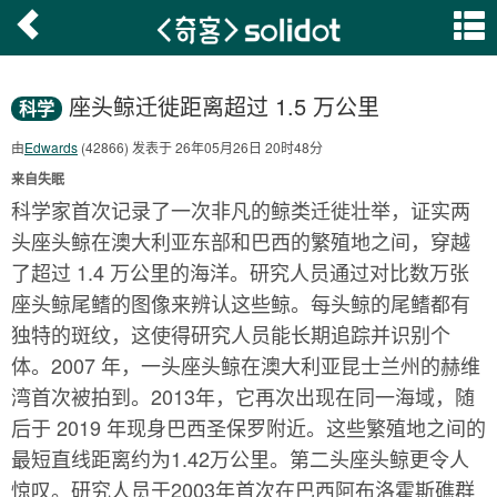
座头鲸迁徙距离超过 1.5 万公里
科学
由
Edwards
(42866) 发表于 26年05月26日 20时48分
来自失眠
科学家首次记录了一次非凡的鲸类迁徙壮举，证实两
头座头鲸在澳大利亚东部和巴西的繁殖地之间，穿越
了超过 1.4 万公里的海洋。研究人员通过对比数万张
座头鲸尾鳍的图像来辨认这些鲸。每头鲸的尾鳍都有
独特的斑纹，这使得研究人员能长期追踪并识别个
体。2007 年，一头座头鲸在澳大利亚昆士兰州的赫维
湾首次被拍到。2013年，它再次出现在同一海域，随
后于 2019 年现身巴西圣保罗附近。这些繁殖地之间的
最短直线距离约为1.42万公里。第二头座头鲸更令人
惊叹。研究人员于2003年首次在巴西阿布洛霍斯礁群