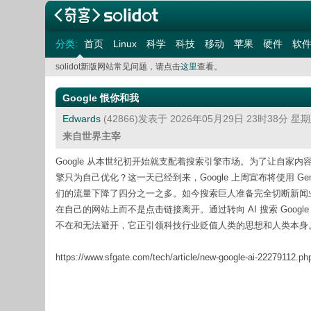
分类:
首页
Linux
科学
科技
移动
苹果
硬件
软
solidot新版网站常见问题，请点击
这里
查看。
Google 恨你和我
Edwards
(42866)发表于 2026年05月29日 23时38分 星
来自世界主宰
Google 从本世纪初开始就支配着搜索引擎市场。为了让自家内
擎只为自己优化？这一天已经到来，Google 上周宣布将使用 Gemin
们的流量下降了四分之一之多。如今搜索巨人准备完全切断新闻业的生存之道。
在自己的网站上而不是点击链接离开。通过转向 AI 搜索 Goog
不在和无法避开，它正引领科技行业贬值人类的思想和人类本身。G
https://www.sfgate.com/tech/article/new-google-ai-22279112.ph