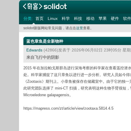
分类:
首页
Linux
科学
科技
移动
苹果
硬件
软
solidot新版网站常见问题，请点击
这里
查看。
蓝色章鱼是全新物种
Edwards
(42866)发表于 2026年06月02日 23时05分 星
来自飞行中的阴影
2015 年在加拉帕戈斯群岛进行深海考察的科学家在查看遥控潜
处。科学家捕捉了这只章鱼以进行进一步分析。研究人员如今得
《Zootaxis》期刊上。小章鱼被保存在储藏室中。由于它的
此研究团队选择了 mini-CT 扫描，研究表明这种生物手臂
Microeledone galapagensis。
https://mapress.com/zt/article/view/zootaxa.5814.4.5