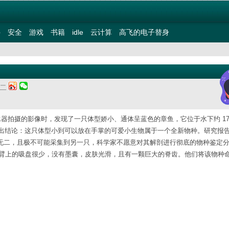
件
安全
游戏
书籍
idle
云计算
高飞的电子替身
期二
水器拍摄的影像时，发现了一只体型娇小、通体呈蓝色的章鱼，它位于水下约 177
出结论：这只体型小到可以放在手掌的可爱小生物属于一个全新物种。研究报
独一无二，且极不可能采集到另一只，科学家不愿意对其解剖进行彻底的物种鉴定
很短，臂上的吸盘很少，没有墨囊，皮肤光滑，且有一颗巨大的脊齿。他们将该物种