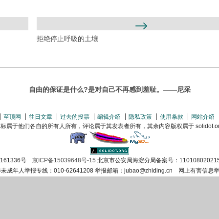
拒绝停止呼吸的土壤
自由的保证是什么?是对自己不再感到羞耻。——尼采
至顶网
往日文章
过去的投票
编辑介绍
隐私政策
使用条款
网站介绍
属于他们各自的所有人所有，评论属于其发表者所有，其余内容版权属于 solidot.org(
证161336号
京ICP备15039648号-15
北京市公安局海淀分局备案号：11010802021
涉未成年人举报专线：010-62641208 举报邮箱：jubao@zhiding.cn 网上有害信