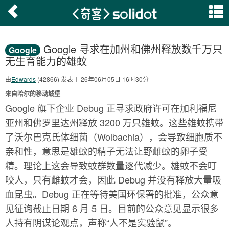
Google 寻求在加州和佛州释放数千万只
Google
无生育能力的雄蚊
由
Edwards
(42866) 发表于 26年06月05日 16时30分
来自哈尔的移动城堡
Google 旗下企业 Debug 正寻求政府许可在加利福尼
亚州和佛罗里达州释放 3200 万只雄蚊。这些雄蚊携带
了沃尔巴克氏体细菌（Wolbachia），会导致细胞质不
亲和性，意思是雄蚊的精子无法让野雌蚊的卵子受
精。理论上这会导致蚊群数量逐代减少。雄蚊不会叮
咬人，只有雌蚊才会，因此 Debug 并没有释放大量吸
血昆虫。Debug 正在等待美国环保署的批准，公众意
见征询截止日期 6 月 5 日。目前的公众意见显示很多
人持有阴谋论观点，声称“人不是实验鼠”。