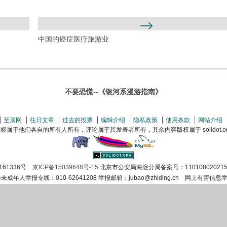
中国的癌症医疗旅游业
不要恐慌--《银河系漫游指南》
至顶网
往日文章
过去的投票
编辑介绍
隐私政策
使用条款
网站介绍
属于他们各自的所有人所有，评论属于其发表者所有，其余内容版权属于 solidot.org(
161336号
京ICP备15039648号-15
北京市公安局海淀分局备案号：110108020215
涉未成年人举报专线：010-62641208 举报邮箱：jubao@zhiding.cn 网上有害信