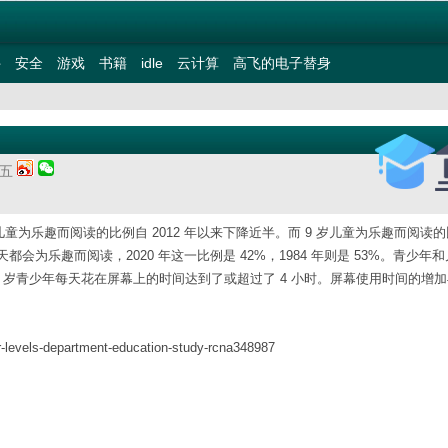
件
安全
游戏
书籍
idle
云计算
高飞的电子替身
期五
童为乐趣而阅读的比例自 2012 年以来下降近半。而 9 岁儿童为乐趣而阅读
几乎每天都会为乐趣而阅读，2020 年这一比例是 42%，1984 年则是 53%。青少年
-17 岁青少年每天花在屏幕上的时间达到了或超过了 4 小时。屏幕使用时间的增
r-levels-department-education-study-rcna348987