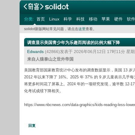
分类:
首页
Linux
科学
科技
移动
苹果
硬件
软
solidot新版网站常见问题，请点击
这里
查看。
调查显示美国青少年为乐趣而阅读的比例大幅下降
Edwards
(42866)发表于 2026年06月12日 17时11分 星
来自人猿泰山之世外帝国
美国教育部国家教育统计中心发布的调查数据显示，美国 13 岁儿
2012 年以来下降了 16%。2025 年 37% 的 9 岁儿童表示
将更多时间花了屏幕上。2024 年的一项研究发现，逾半数 12
化考试成绩下降相关。
https://www.nbcnews.com/data-graphics/kids-reading-less-lowe
回复