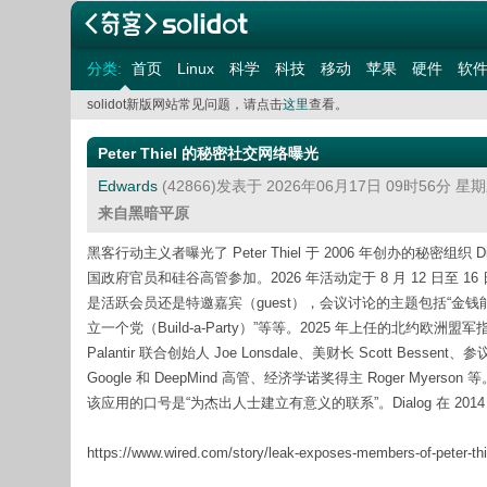
分类:
首页
Linux
科学
科技
移动
苹果
硬件
软
solidot新版网站常见问题，请点击
这里
查看。
Peter Thiel 的秘密社交网络曝光
Edwards
(42866)发表于 2026年06月17日 09时56分 星
来自黑暗平原
黑客行动主义者曝光了 Peter Thiel 于 2006 年创办的秘密
国政府官员和硅谷高管参加。2026 年活动定于 8 月 12 日至 16 
是活跃会员还是特邀嘉宾（guest），会议讨论的主题包括“金钱能买到幸
立一个党（Build-a-Party）”等等。2025 年上任的北约欧洲盟军指挥
Palantir 联合创始人 Joe Lonsdale、美财长 Scott Bessent、
Google 和 DeepMind 高管、经济学诺奖得主 Roger M
该应用的口号是“为杰出人士建立有意义的联系”。Dialog 在 2014 
https://www.wired.com/story/leak-exposes-members-of-peter-thie