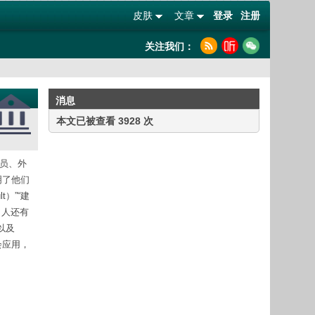
皮肤
文章
登录
注册
关注我们：
消息
本文已被查看 3928 次
官员、外
标明了他们
t）”“建
的名人还有
，以及
约会应用，