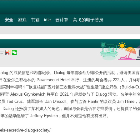
件
安全
游戏
书籍
idle
云计算
高飞的电子替身
期三
组织 Dialog 的成员信息和内部记录。Dialog 每年都会组织非公开的活动，邀请美国
日在爱尔兰都柏林的 Powerscourt Hotel 举行，注册的与会者共 222 人，并
福吗？”“恢复核能”“应对第三次世界大战”“性生活”“建立邪教（Build-a-Cul
官 Alexus Grynkewich 将军自 2021 年起就参与了 Dialog 活动。名单中
参议员 Ted Cruz、陆军部长 Dan Driscoll、参与监管 Pantir 的众议员 Jim Hime
yerson 等。Dialog 还扮演了某种媒人的角色，询问与会者是否在寻找爱情，还提供了
年的活动邀请了 Jeffrey Epstein，但并不知道他有没有出席。
ls-secretive-dialog-society/