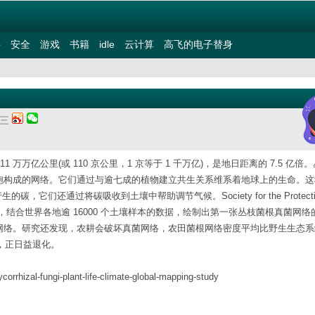
件
安全
游戏
书籍
idle
云计算
高飞的电子替身
期三
万亿公里(或 110 京公里，1 京等于 1 千万亿)，是地日距离的 7.5 亿倍
被称为菌丝的管状细胞构成的网络。它们通过与逾七成的植物建立共生关系维系着地球上的生命。
们还通过将碳吸收到土壤中帮助调节气候。Society for the Protection
机器学习模型，结合世界各地逾 16000 个土壤样本的数据，绘制出第一张丛枝菌根真菌网
根网络。研究还发现，农耕会破坏真菌网络，农田菌根网络密度平均比野生生态系
，正日益退化。
orrhizal-fungi-plant-life-climate-global-mapping-study