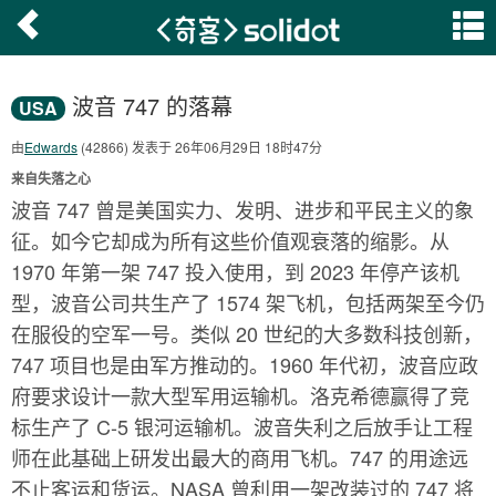
波音 747 的落幕
USA
由
Edwards
(42866) 发表于 26年06月29日 18时47分
来自失落之心
波音 747 曾是美国实力、发明、进步和平民主义的象
征。如今它却成为所有这些价值观衰落的缩影。从
1970 年第一架 747 投入使用，到 2023 年停产该机
型，波音公司共生产了 1574 架飞机，包括两架至今仍
在服役的空军一号。类似 20 世纪的大多数科技创新，
747 项目也是由军方推动的。1960 年代初，波音应政
府要求设计一款大型军用运输机。洛克希德赢得了竞
标生产了 C-5 银河运输机。波音失利之后放手让工程
师在此基础上研发出最大的商用飞机。747 的用途远
不止客运和货运。NASA 曾利用一架改装过的 747 将