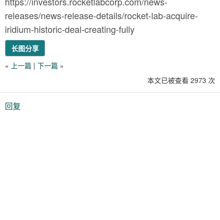
https://investors.rocketlabcorp.com/news-
releases/news-release-details/rocket-lab-acquire-
iridium-historic-deal-creating-fully
长图分享
«
上一篇
|
下一篇
»
本文已被查看 2973 次
回复