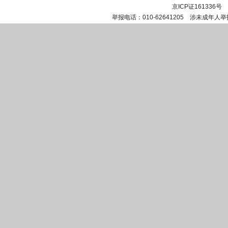
京ICP证161336号
举报电话：010-62641205 涉未成年人举报