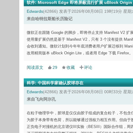
软件
:
Microsoft Edge 即将屏蔽流行扩展 uBlock Origin
Edwards
(42866)
发表于2026年08月08日 19时19分 星期
来自哈特拉斯船长历险记
微软正在跟随 Google 的脚步，即将停止支持 Manifest V2 扩展如
使用量扩展仍然是基于 Manifest V2，只有 3 个没有提供 Ma
会收到通知。微软计划到今年年底消费者用户扩展迁移到 Manifest V3
改用精简版本 uBlock Origin Lite，或者用 Edge 下载 Firefox。
阅读原文
29
收藏
评论
科学
:
中国科学家确认胶球存在
Edwards
(42866)
发表于2026年08月08日 00时33分 星期
来自飞向阿尔孔
在粒子物理学中，胶球是仅仅由胶子组成的复合粒子，不包含
为胶子本身带有色荷，所以能够通过强核力相互作用。但由于
正负电子对撞机的北京谱仪III实验（BESIII）国际合作组，周