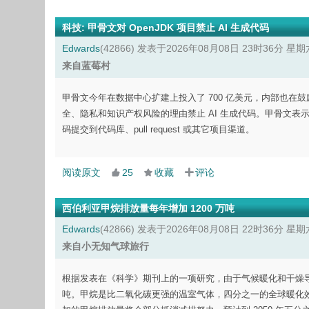
科技
:
甲骨文对 OpenJDK 项目禁止 AI 生成代码
Edwards
(42866)
发表于2026年08月08日 23时36分 星期
来自蓝莓村
甲骨文今年在数据中心扩建上投入了 700 亿美元，内部也在鼓励员
全、隐私和知识产权风险的理由禁止 AI 生成代码。甲骨文表示，
码提交到代码库、pull request 或其它项目渠道。
阅读原文
25
收藏
评论
西伯利亚甲烷排放量每年增加 1200 万吨
Edwards
(42866)
发表于2026年08月08日 22时36分 星期
来自小无知气球旅行
根据发表在《科学》期刊上的一项研究，由于气候暖化和干燥导致的野
吨。甲烷是比二氧化碳更强的温室气体，四分之一的全球暖化