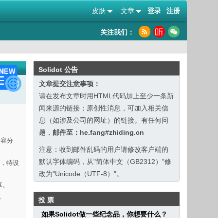
皮肤
文章
登录
注册
关注我们：
Solidot 公告
文章提交注意事项：
请在发布文章时用HTML代码加上至少一条新
闻来源的链接；原创性消息，可加入相关信
息（如涉及公司的网址）的链接。有任何问
题，
邮件至：he.fang#zhiding.cn
内容分
注意：收到邮件乱码的用户请修改客户端的
默认字体编码，从"简体中文（GB2312）"修
验，特设
改为"Unicode（UTF-8）"。
享。
。
投 票
如果Solidot做一些纪念品，你想要什么？