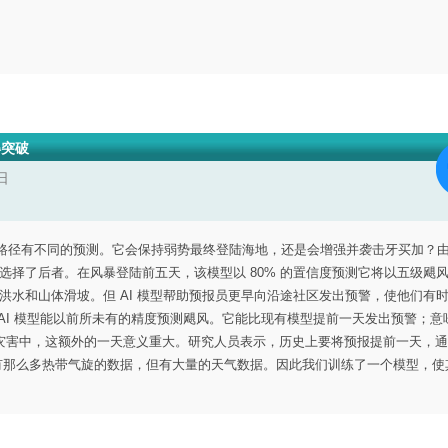
得突破
日
其路径有不同的预测。它会保持弱势最终登陆海地，还是会增强并袭击牙买加？由 G
eatherNext 选择了后者。在风暴登陆前五天，该模型以 80% 的置信度预测它将以五级
的洪水和山体滑坡。但 AI 模型帮助预报员更早向沿途社区发出预警，使他们有
xt AI 模型能以前所未有的精度预测飓风。它能比现有模型提前一天发出预警；
灾害中，这额外的一天意义重大。研究人员表示，历史上要将预报提前一天，通
“我们没有那么多热带气旋的数据，但有大量的天气数据。因此我们训练了一个模型，