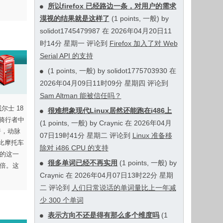
所以firefox 已经路边一条，对用户的需求
漠视的结果就是这样了
(1 points, 一般) by
solidot1745479987 在 2026年04月20日11
时14分 星期一 评论到
Firefox 加入了对 Web
Serial API 的支持
(1 points, 一般) by solidot1775703930 在
2026年04月09日11时09分 星期四 评论到
Sam Altman 能被信任吗？
士 18
很难想象现代Linux居然还能跑在i486上
车骑行者中
(1 points, 一般) by Craynic 在 2026年04月
倍，动脉
07日19时41分 星期二 评论到
Linux 准备移
险比摩托车
除对 i486 CPU 的支持
者的这一
很多单词已经不再实用
(1 points, 一般) by
 倍。这
Craynic 在 2026年04月07日13时22分 星期
二 评论到
人们日常说话的单词量比上一年减
少 300 个单词
表示方向不还是得有那么多个维度吗
(1