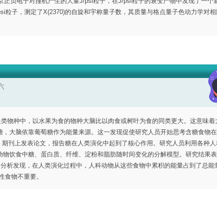
京正负电子对撞机产生的大量J/psi粒子，在J/psi粒子的衰变产物中发现了一个
J/psi粒子，测定了X(2370)的自旋和宇称量子数，其质量与格点量子色动力学对
六
 种灵长类物种中，以水果为食的物种大脑比以肉食或树叶为食的同类更大。这意味着
糖，大脑依靠葡萄糖作为能量来源。这一发现促使研究人员开始思考含糖食物在
等人在《科学》期刊上发表论文，报告糖在人类演化中起到了核心作用。研究人员利用各种
动物饮食中糖、蛋白质、纤维、淀粉和脂肪随时间变化的分解模型。研究结果表
量。分析发现，在人类演化过程中，人科动物从这些食物中累积的能量占到了总能
物性食物不重要。