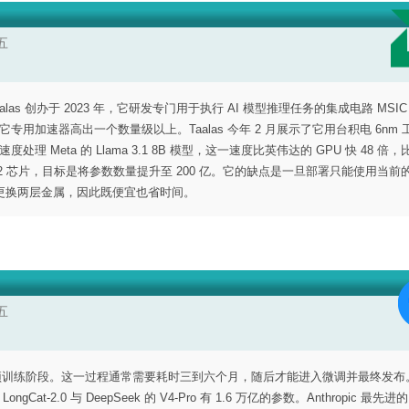
五
aalas 创办于 2023 年，它研发专门用于执行 AI 模型推理任务的集成电路 MSI
度比 GPU 和其它专用加速器高出一个数量级以上。Taalas 今年 2 月展示了它用台积电 6nm
速度处理 Meta 的 Llama 3.1 8B 模型，这一速度比英伟达的 GPU 快 48 倍，
第二代 HC2 芯片，目标是将参数数量提升至 200 亿。它的缺点是一旦部署只能使用当
更换两层金属，因此既便宜也省时间。
五
于预训练阶段。这一过程通常需要耗时三到六个月，随后才能进入微调并最终发布
at-2.0 与 DeepSeek 的 V4-Pro 有 1.6 万亿的参数。Anthropic 最先进的 