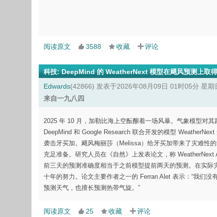
阅读原文
3588
收藏
评论
科技
:
DeepMind 的 WeatherNext 模型在飓风预测上取
Edwards
(42866)
发表于2026年08月09日 01时05分 星期
来自一九八四
2025 年 10 月，加勒比海上空酝酿着一场风暴。气象模型对
DeepMind 和 Google Research 联合开发的模型 W
袭击牙买加。飓风梅丽莎（Melissa）给牙买加带来了灾难性
充足准备。研究人员在《自然》上发表论文，称 WeatherNe
前三天的预测准确度相当于之前模型提前两天的预测。在实际
十年的努力。论文主要作者之一的 Ferran Alet 表示：
预测天气，也擅长预测热带气旋。”
阅读原文
25
收藏
评论