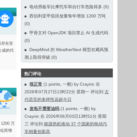
电动滑板车比摩托车和自行车危险得多
(0)
西伯利亚甲烷排放量每年增加 1200 万吨
(0)
甲骨文对 OpenJDK 项目禁止 AI 生成代码
(0)
以存在安
DeepMind 的 WeatherNext 模型在飓风预
生成的代
测上取得突破
(0)
热门评论
很正常
(1 points, 一般) by Craynic 在
2026年07月27日13时22分 星期一 评论到
古
代语言的多样性远超今日
发电不需要油吗
(1 points, 一般) by
Craynic 在 2026年06月03日13时51分 星期
200 万
三 评论到
能源危机推动 37 个国家的电动汽
化而增
车销量创新高