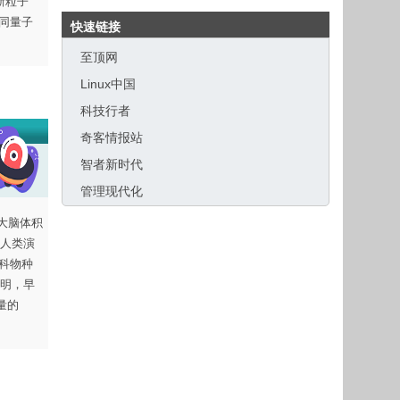
新粒子
相同量子
快速链接
至顶网
Linux中国
科技行者
奇客情报站
智者新时代
管理现代化
大脑体积
人类演
人科物种
明，早
量的