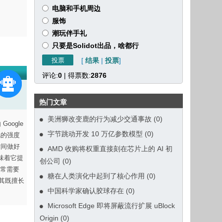
电脑和手机周边
服饰
潮玩伴手礼
只要是Solidot出品，啥都行
[
结果
|
投票
]
评论:
0
| 得票数:
2876
热门文章
美洲狮改变鹿的行为减少交通事故
(0)
oogle
字节跳动开发 10 万亿参数模型
(0)
飓风的强度
时间做好
AMD 收购将权重直接刻在芯片上的 AI 初
意味着它提
创公司
(0)
常需要
糖在人类演化中起到了核心作用
(0)
使其既擅长
中国科学家确认胶球存在
(0)
Microsoft Edge 即将屏蔽流行扩展 uBlock
Origin
(0)