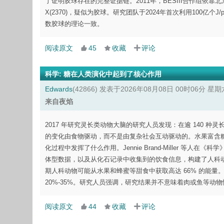
了证明胶球存在的完整证据链。2011年，BESIII合作组依靠北
X(2370)，疑似为胶球。研究团队于2024年首次利用100亿个
数胶球的理论一致。
阅读原文
45
收藏
评论
科学
:
糖在人类演化中起到了核心作用
Edwards
(42866)
发表于2026年08月08日 00时06分 星期
来自夜焰
2017 年研究灵长类动物大脑的研究人员发现：在逾 140
的变化由食物驱动，而不是由复杂社会互动驱动的。水果富含
化过程中发挥了什么作用。Jennie Brand-Miller 
体型数据，以及从化石记录中收集到的饮食信息，构建了人科
期人科动物可能从水果和蜂蜜等甜食中获取高达 66% 的能
20%-35%。研究人员强调，研究结果并不意味着肉或鱼等动
阅读原文
44
收藏
评论