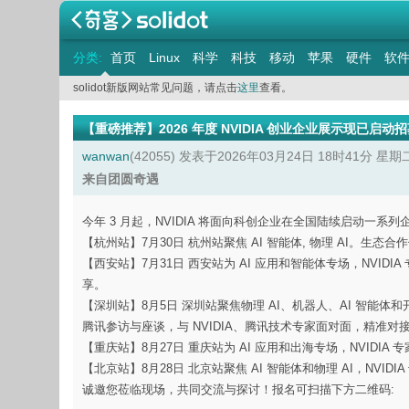
分类:
首页
Linux
科学
科技
移动
苹果
硬件
软
solidot新版网站常见问题，请点击
这里
查看。
【重磅推荐】2026 年度 NVIDIA 创业企业展示现已启动
wanwan
(42055)
发表于2026年03月24日 18时41分 星期
来自团圆奇遇
今年 3 月起，NVIDIA 将面向科创企业在全国陆续启动
【杭州站】7月30日 杭州站聚焦 AI 智能体, 物理 AI。生态
【西安站】7月31日 西安站为 AI 应用和智能体专场，NVIDI
享。
【深圳站】8月5日 深圳站聚焦物理 AI、机器人、AI 智能体和开
腾讯参访与座谈，与 NVIDIA、腾讯技术专家面对面，精准
【重庆站】8月27日 重庆站为 AI 应用和出海专场，NVIDIA
【北京站】8月28日 北京站聚焦 AI 智能体和物理 AI，NV
诚邀您莅临现场，共同交流与探讨！报名可扫描下方二维码: