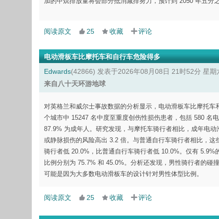
加的甲烷排放量将会部分抵消减排努力，预计到 2050 年五
阅读原文
25
收藏
评论
电动滑板车比摩托车和自行车危险得多
Edwards
(42866)
发表于2026年08月08日 21时52分 星期
来自八十天环游地球
对英格兰和威尔士事故数据的分析显示，电动滑板车比摩托车和自行
个城市中 15247 名中度至重度创伤性损伤患者，包括 580 
87.9% 为成年人。研究发现，与摩托车骑行者相比，成年电动滑
或静脉损伤的风险高出 3.2 倍。与普通自行车骑行者相比，这些风
骑行者低 20.0%，比普通自行车骑行者低 10.0%。仅有 
比例分别为 75.7% 和 45.0%。分析还发现，男性骑行者的
可能是因为大多数电动滑板车的设计针对男性体型比例。
阅读原文
25
收藏
评论