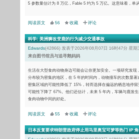
5 参数量估计为 8 万亿，Fable 5 约为 5 万亿。这意味
阅读原文
56
收藏
评论
科学
:
美洲狮改变鹿的行为减少交通事故
Edwards
(42866)
发表于2026年08月07日 16时47分 星期
来自图书馆员与追寻鹅妈妈
生活在大型食肉动物身边可能会让你更加安全。一项研究发现
分布较为密集的地区，在 5 年的时间内，动物撞车的次数显
密集区域的可能性降低了 15%，转而选择在偏远的栖息地停
可能性下降了 67%。他们还估计，未来 5 年内，车辆与鹿
食肉动物中间的好处。
阅读原文
55
收藏
评论
日本反复要求特朗普政府停止用马里奥宝可梦等热门 IP 