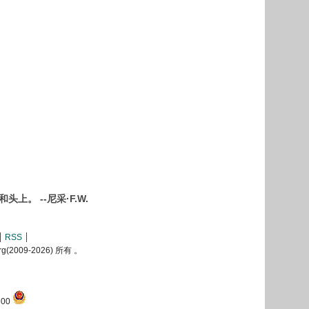
 --尼采·F.W.
RSS
2009-
2026) 所有 。
00