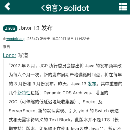
Java 13 发布
Java
由
wenfeixiang
(25847) 发表于 19年09月18日 11时22分
来自
Lonor
写道
"
2017 年 8 月，JCP 执行委员会提出将 Java 的发布频率改
为每六个月一次，新的发布周期严格遵循时间点，将在每年
的 3 月份和 9 月份发布。昨天，Java 13
发布
。其中
重要的
几个
新特性
包括：
Dynamic CDS Archives、增强的
ZGC（
可伸缩的低延迟垃圾收集器
）、
Socket 及
ServerSocket 新的默认实现、引入
yield 的 Switch 表达
式和无需字符转义的 T
ext Block。
此版本
并不是 LTS（长
期支持）版本，
如果你正在使用Java 8 或 Java 11，暂可不