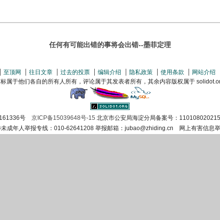
任何有可能出错的事将会出错--墨菲定理
至顶网
往日文章
过去的投票
编辑介绍
隐私政策
使用条款
网站介绍
属于他们各自的所有人所有，评论属于其发表者所有，其余内容版权属于 solidot.org(
161336号
京ICP备15039648号-15
北京市公安局海淀分局备案号：110108020215
涉未成年人举报专线：010-62641208 举报邮箱：jubao@zhiding.cn 网上有害信