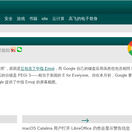
件
安全
游戏
书籍
idle
云计算
高飞的电子替身
 星期四
使用”，原因是
它包含了中指 Emoji
，而 Google 自己的键盘应用虽然也包含相同 Em
店的分级是 PEGI 3——相当于美国的 E for Everyone。但在本月初，Google
e 提供了中指 Emoji 的屏幕截图。
macOS Catalina 用户打开 LibreOffice 仍然会显示警告信息