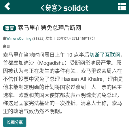
索马里在罢免总理后断网
审查
由
WinterIsComing
(31822) 发表于 20年07月27日 15时17分
来自
索马里在当地时间周日上午 10 点半后
切断了互联网
，
首都摩加迪沙（Mogadishu）受断网影响最严重。原
因被认为与正在发生的事件有关。索马里议会周六在
不信任投票中罢免了总理 Hassan Ali Khaire，理由是
他未能制定明确的计划将国家过渡到一人一票的民主
选举。欧盟和美国大使馆都发表声明谴责罢免总理，
称这是国家宪法基础的一次挫折。消息人士称，索马
里的政治气候仍然不明朗。
长图分享